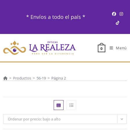
Ir
al
* Envíos a todo el país *
contenido
Menú
0
>
Productos
>
56-19
>
Página 2
Ordenar por precio: bajo a alto