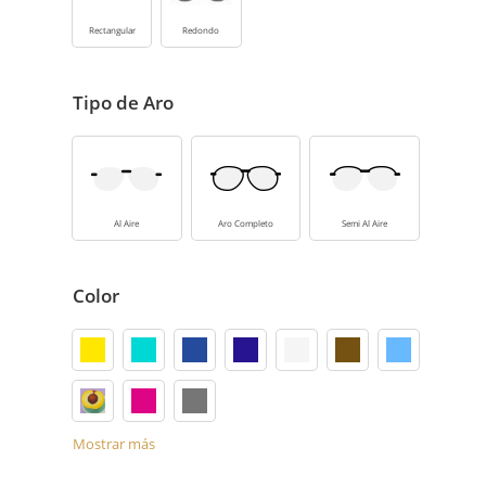
Rectangular
Redondo
Tipo de Aro
Al Aire
Aro Completo
Semi Al Aire
Color
Mostrar más