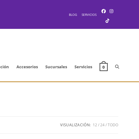
BLOG
SERVICIOS
Alternar
cción
Accesorios
Sucursales
Servicios
0
búsqueda
de
VISUALIZACIÓN:
12
24
TODO
la