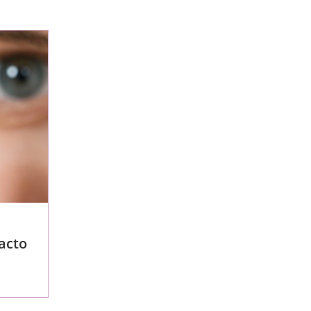
web
acto