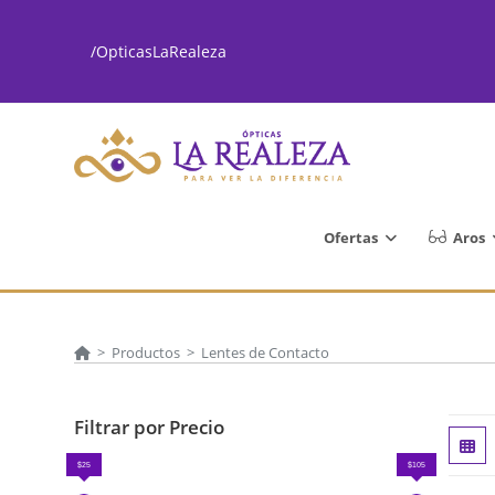
Ir
al
/OpticasLaRealeza
contenido
Ofertas
Aros
>
Productos
>
Lentes de Contacto
Filtrar por Precio
$25
$105