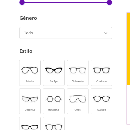
Género
Todo
Estilo
Aviador
Cat Eye
Clubmaster
Cuadrado
Deportivo
Hexagonal
Otros
Ovalado