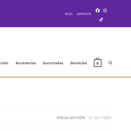
BLOG
SERVICIOS
Alternar
cción
Accesorios
Sucursales
Servicios
0
búsqueda
de
VISUALIZACIÓN:
12
24
TODO
la