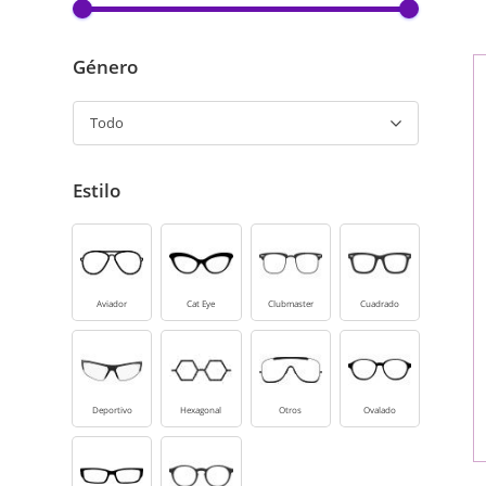
Género
Todo
Estilo
Aviador
Cat Eye
Clubmaster
Cuadrado
Deportivo
Hexagonal
Otros
Ovalado