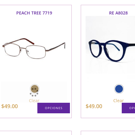
variantes.
Las
opciones
PEACH TREE 7719
RE A8028
se
pueden
elegir
en
la
página
de
producto
Clear
Clear
$
49.00
$
49.00
OPCIONES
OP
Este
producto
tiene
múltiples
variantes.