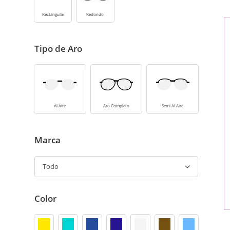
Rectangular
Redondo
Tipo de Aro
Al Aire
Aro Completo
Semi Al Aire
Marca
Todo
Color