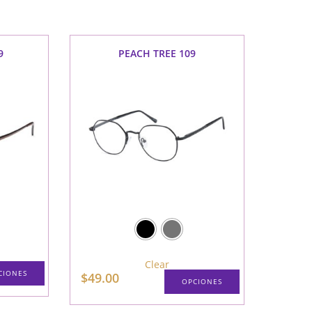
web
9
PEACH TREE 109
Clear
CIONES
$
49.00
OPCIONES
Este
Este
producto
producto
tiene