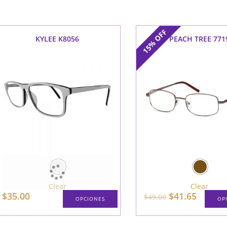
OFF
KYLEE K8056
PEACH TREE 771
15%
Clear
Clear
El
El
$
35.00
$
41.65
$
49.00
OPCIONES
OP
precio
precio
original
actual
Este
era:
es:
producto
$49.00.
$41.65.
tiene