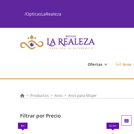
Ir
al
/OpticasLaRealeza
contenido
Ofertas
Aros
>
Productos
>
Aros
>
Aros para Mujer
Filtrar por Precio
$35
$2,250