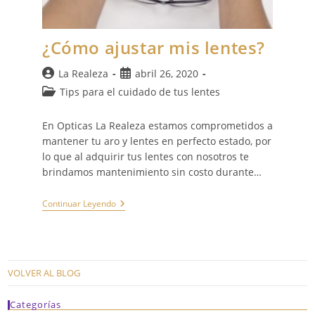
¿Cómo ajustar mis lentes?
Autor
Publicación
La Realeza
abril 26, 2020
de
de
Categoría
Tips para el cuidado de tus lentes
la
la
de
entrada:
entrada:
la
En Opticas La Realeza estamos comprometidos a
entrada:
mantener tu aro y lentes en perfecto estado, por
lo que al adquirir tus lentes con nosotros te
brindamos mantenimiento sin costo durante…
¿Cómo
Continuar Leyendo
Ajustar
Mis
Lentes?
VOLVER AL BLOG
Categorías