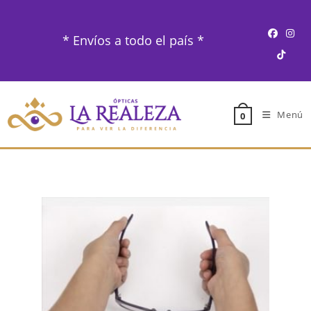
Ir
al
* Envíos a todo el país *
contenido
Menú
0