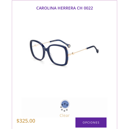
se
pueden
CAROLINA HERRERA CH 0022
elegir
en
la
página
de
producto
Clear
Este
$
325.00
OPCIONES
producto
tiene