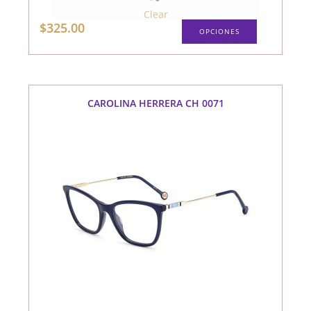
Clear
Este
$
325.00
OPCIONES
producto
tiene
múltiples
variantes.
Las
opciones
se
pueden
CAROLINA HERRERA CH 0071
elegir
en
la
página
de
producto