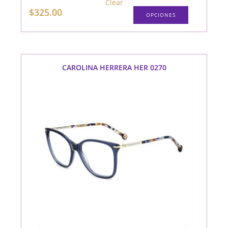
Clear
Este
$
325.00
OPCIONES
producto
tiene
múltiples
variantes.
Las
opciones
se
pueden
CAROLINA HERRERA HER 0270
elegir
en
la
página
de
producto