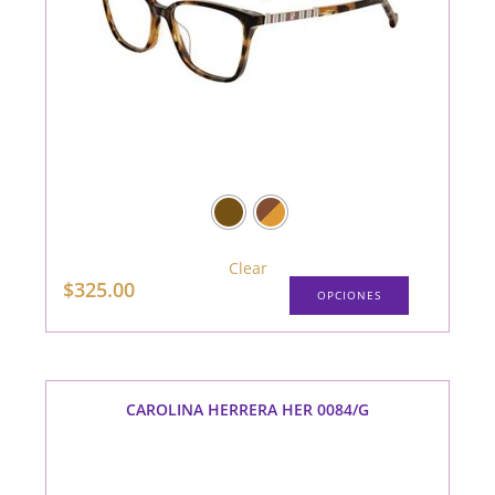
Clear
Este
$
325.00
OPCIONES
producto
tiene
múltiples
variantes.
Las
opciones
se
pueden
CAROLINA HERRERA HER 0084/G
elegir
en
la
página
de