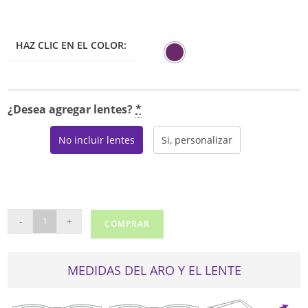
HAZ CLIC EN EL COLOR:
¿Desea agregar lentes?
*
No incluir lentes
Si, personalizar
TOUS
-
+
COMPRAR
VTOC05L
cantidad
MEDIDAS DEL ARO Y EL LENTE