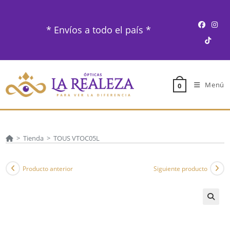
Ir
al
* Envíos a todo el país *
contenido
Menú
0
>
Tienda
>
TOUS VTOC05L
Producto anterior
Siguiente producto