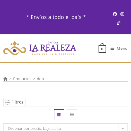
Ir
al
* Envíos a todo el país *
contenido
Menú
0
>
Productos
>
dob
Filtros
Ordenar por precio: bajo a alto