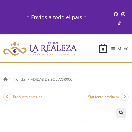
Ir
al
* Envíos a todo el país *
contenido
Menú
0
>
Tienda
>
ADIDAS DE SOL AOR006
Producto anterior
Siguiente producto