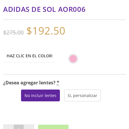
ADIDAS DE SOL AOR006
$
192.50
El
El
$
275.00
precio
precio
original
actual
era:
es:
$275.00.
$192.50.
HAZ CLIC EN EL COLOR:
¿Desea agregar lentes?
*
No incluir lentes
Si, personalizar
ADIDAS