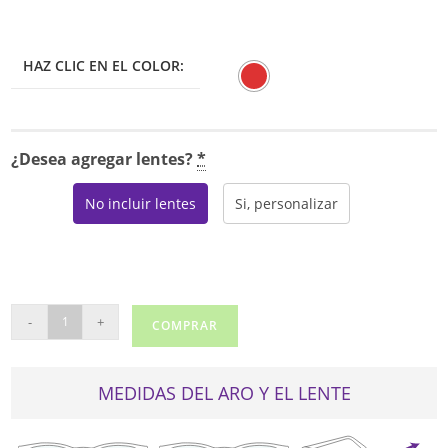
HAZ CLIC EN EL COLOR:
¿Desea agregar lentes?
*
No incluir lentes
Si, personalizar
ANA
-
+
COMPRAR
HICKMANN
1449
cantidad
MEDIDAS DEL ARO Y EL LENTE