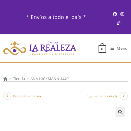
Ir
al
* Envíos a todo el país *
contenido
Menú
0
>
Tienda
>
ANA HICKMANN 1449
Producto anterior
Siguiente producto