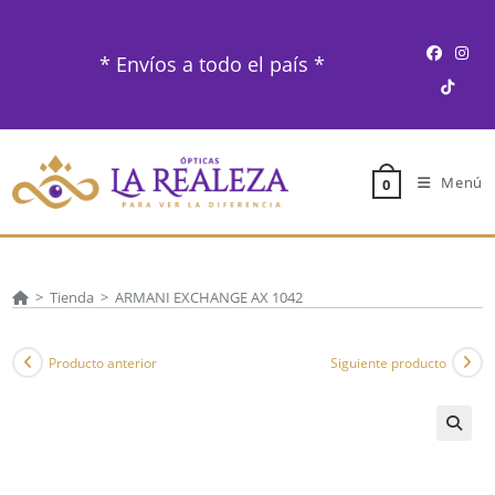
Ir
al
* Envíos a todo el país *
contenido
Menú
0
>
Tienda
>
ARMANI EXCHANGE AX 1042
Producto anterior
Siguiente producto