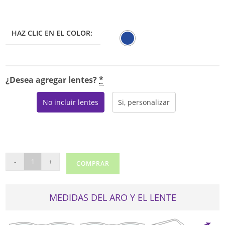
HAZ CLIC EN EL COLOR:
¿Desea agregar lentes?
*
No incluir lentes
Si, personalizar
ARMANI
-
+
COMPRAR
EXCHANGE
AX
1042
MEDIDAS DEL ARO Y EL LENTE
cantidad