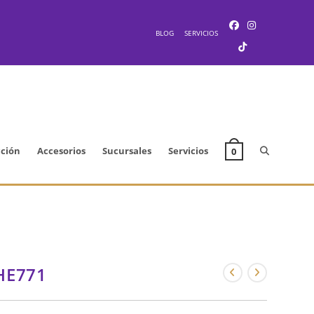
BLOG
SERVICIOS
Alternar
cción
Accesorios
Sucursales
Servicios
0
búsqueda
de
HE771
la