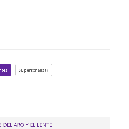
web
entes
Si, personalizar
 DEL ARO Y EL LENTE