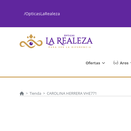
Ir
al
/OpticasLaRealeza
contenido
Ofertas
Aros
>
Tienda
>
CAROLINA HERRERA VHE771