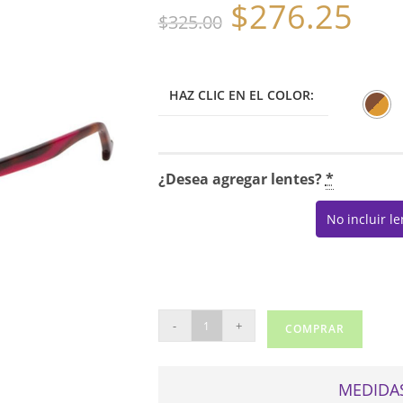
$
276.25
El
El
$
325.00
precio
precio
original
actual
era:
es:
$325.00.
$276.25.
HAZ CLIC EN EL COLOR:
¿Desea agregar lentes?
*
No incluir l
CAROLINA
-
+
COMPRAR
HERRERA
VHE771
cantidad
MEDIDAS