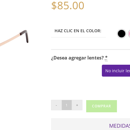
$
85.00
HAZ CLIC EN EL COLOR:
¿Desea agregar lentes?
*
No incluir l
DICAPRIO
-
+
COMPRAR
222
cantidad
MEDIDAS