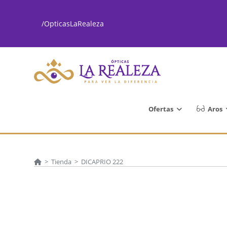
Ir
al
/OpticasLaRealeza
contenido
Ofertas
Aros
>
Tienda
>
DICAPRIO 222