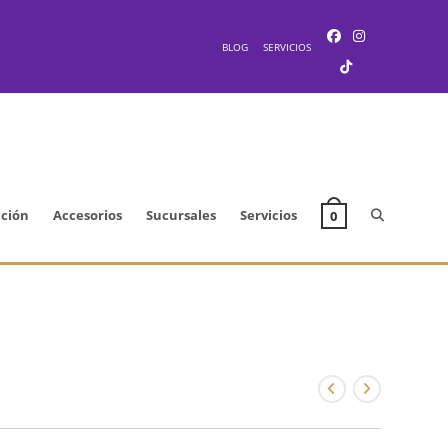
BLOG
SERVICIOS
Alternar
cción
Accesorios
Sucursales
Servicios
0
búsqueda
de
la