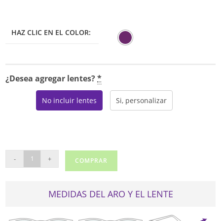
HAZ CLIC EN EL COLOR:
¿Desea agregar lentes?
*
No incluir lentes
Si, personalizar
DKNY
-
+
COMPRAR
5067
cantidad
MEDIDAS DEL ARO Y EL LENTE