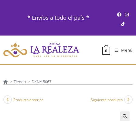
Ir
al
* Envíos a todo el país *
contenido
Menú
0
>
Tienda
>
DKNY 5067
Producto anterior
Siguiente producto