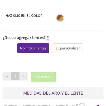
HAZ CLIC EN EL COLOR:
¿Desea agregar lentes?
*
No incluir lentes
Si, personalizar
GUESS
-
+
COMPRAR
1971
cantidad
MEDIDAS DEL ARO Y EL LENTE