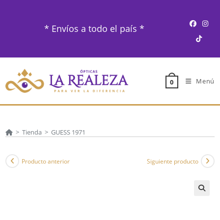
Ir
al
* Envíos a todo el país *
contenido
Menú
0
>
Tienda
>
GUESS 1971
Producto anterior
Siguiente producto