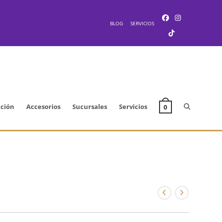
BLOG
SERVICIOS
Alternar
cción
Accesorios
Sucursales
Servicios
0
búsqueda
de
la