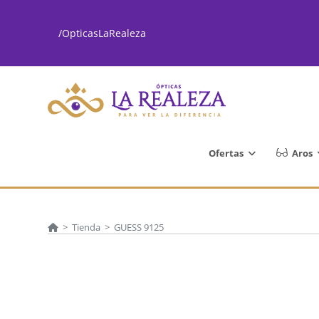
Ir
al
/OpticasLaRealeza
contenido
Ofertas
Aros
>
Tienda
>
GUESS 9125