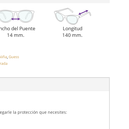
ncho del Puente
Longitud
14 mm.
140 mm.
Niña
,
Guess
orada
gregarle la protección que necesites: