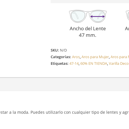
Ancho del Lente
A
47 mm.
SKU:
N/D
Categorías:
Aros
,
Aros para Mujer
,
Aros para 
Etiquetas:
47-14
,
60% EN TIENDA
,
Varilla Dec
y estar a la moda. Puedes utilizarlo con cualquier tipo de lentes y a