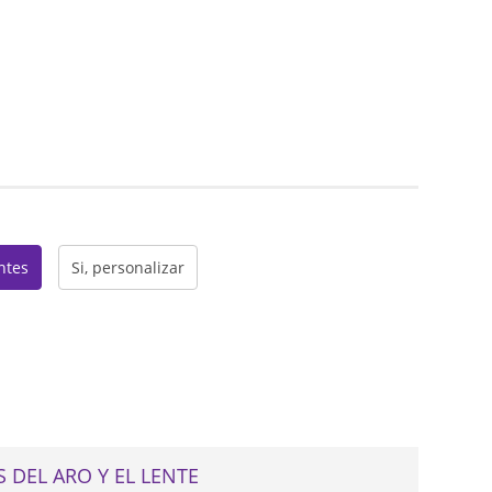
web
entes
Si, personalizar
 DEL ARO Y EL LENTE