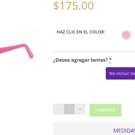
$
175.00
HAZ CLIC EN EL COLOR:
¿Desea agregar lentes?
*
No incluir l
GUESS
-
+
COMPRAR
9125
cantidad
MEDIDAS