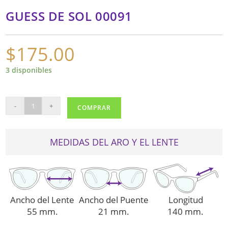
GUESS DE SOL 00091
$
175.00
3 disponibles
GUESS
-
+
COMPRAR
DE
SOL
00091
MEDIDAS DEL ARO Y EL LENTE
cantidad
Ancho del Lente
Ancho del Puente
Longitud
55 mm.
21 mm.
140 mm.