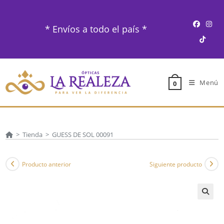
Ir
al
* Envíos a todo el país *
contenido
Menú
0
>
Tienda
>
GUESS DE SOL 00091
Producto anterior
Siguiente producto