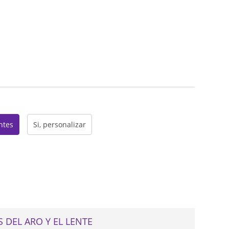
web
entes
Si, personalizar
 DEL ARO Y EL LENTE