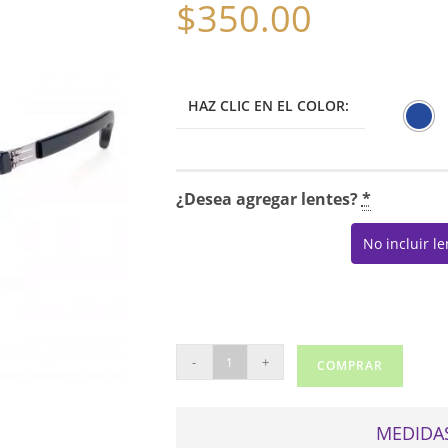
$
350.00
HAZ CLIC EN EL COLOR:
¿Desea agregar lentes?
*
No incluir l
IC
-
+
COMPRAR
BERLIN
AXIS
cantidad
MEDIDAS