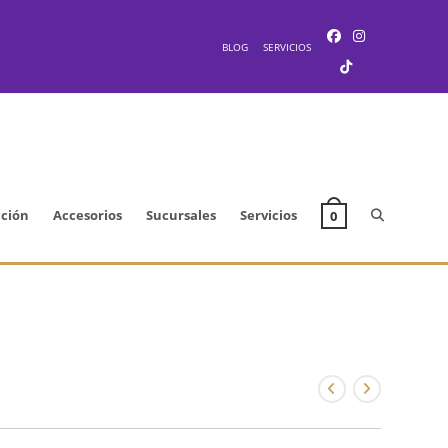
BLOG
SERVICIOS
Alternar
cción
Accesorios
Sucursales
Servicios
0
búsqueda
de
la