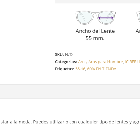
Ancho del Lente
A
55 mm.
SKU:
N/D
Categorías:
Aros
,
Aros para Hombre
,
IC BERL
Etiquetas:
55-16
,
60% EN TIENDA
y estar a la moda. Puedes utilizarlo con cualquier tipo de lentes y a