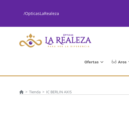
Ir
al
/OpticasLaRealeza
contenido
Ofertas
Aros
>
Tienda
>
IC BERLIN AXIS