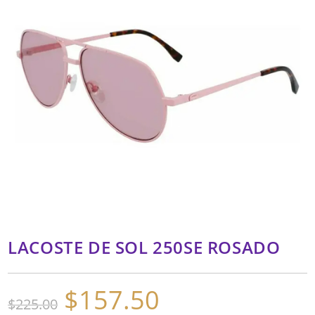
LACOSTE DE SOL 250SE ROSADO
$
157.50
El
El
$
225.00
precio
precio
original
actual