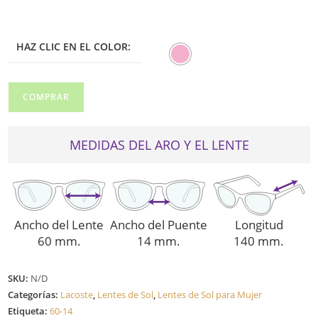
era:
es:
$225.00.
$157.50.
HAZ CLIC EN EL COLOR:
LACOSTE
COMPRAR
DE
SOL
250SE
MEDIDAS DEL ARO Y EL LENTE
ROSADO
cantidad
Ancho del Lente
Ancho del Puente
Longitud
60 mm.
14 mm.
140 mm.
SKU:
N/D
Categorías:
Lacoste
,
Lentes de Sol
,
Lentes de Sol para Mujer
Etiqueta:
60-14