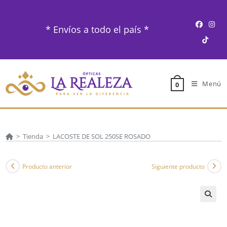
Ir
al
* Envíos a todo el país *
contenido
Menú
0
>
Tienda
>
LACOSTE DE SOL 250SE ROSADO
Producto anterior
Siguiente producto