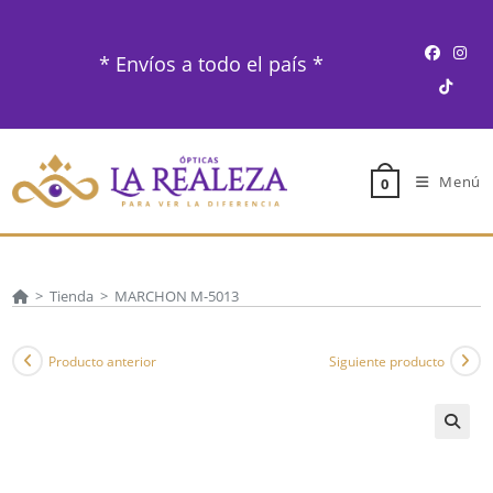
Ir
al
* Envíos a todo el país *
contenido
Menú
0
>
Tienda
>
MARCHON M-5013
Producto anterior
Siguiente producto