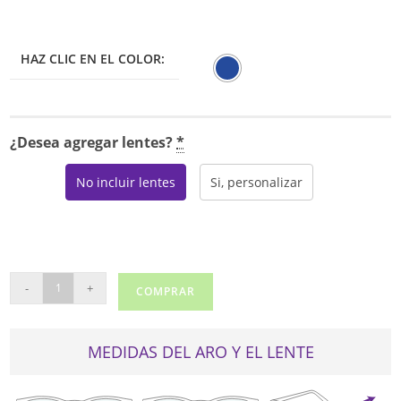
HAZ CLIC EN EL COLOR:
¿Desea agregar lentes?
*
No incluir lentes
Si, personalizar
MARCHON
-
+
COMPRAR
M-
5013
cantidad
MEDIDAS DEL ARO Y EL LENTE