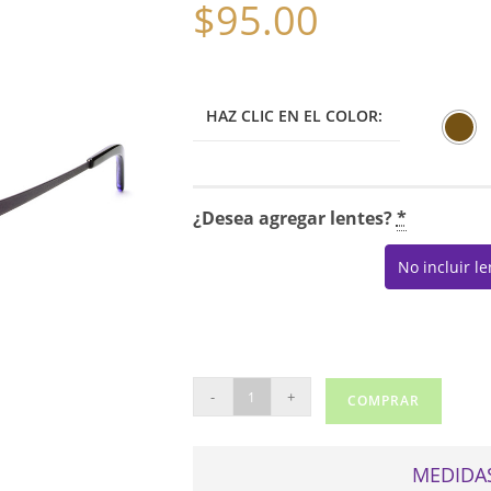
$
95.00
HAZ CLIC EN EL COLOR:
¿Desea agregar lentes?
*
No incluir l
MAXIMA
-
+
COMPRAR
4009-
1
cantidad
MEDIDAS