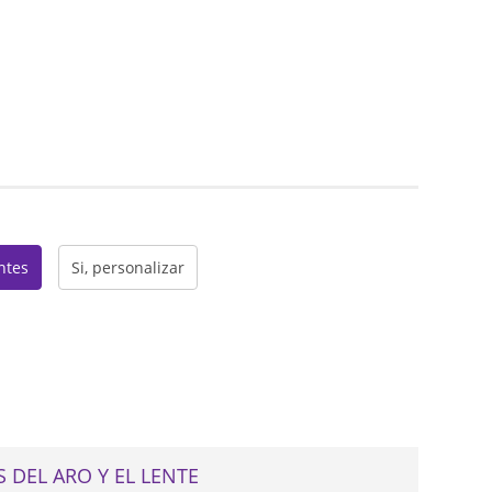
web
entes
Si, personalizar
 DEL ARO Y EL LENTE