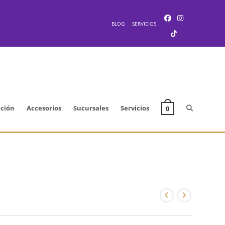
BLOG
SERVICIOS
Alternar
cción
Accesorios
Sucursales
Servicios
0
búsqueda
de
la