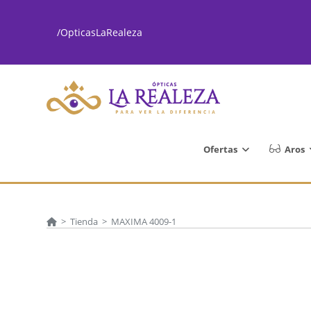
Ir
al
/OpticasLaRealeza
contenido
Ofertas
Aros
>
Tienda
>
MAXIMA 4009-1