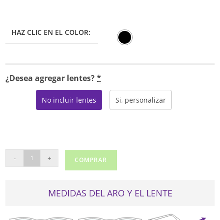
HAZ CLIC EN EL COLOR:
¿Desea agregar lentes?
*
No incluir lentes
Si, personalizar
MAXIMA
-
+
COMPRAR
4027-
3
cantidad
MEDIDAS DEL ARO Y EL LENTE