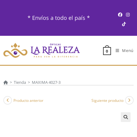
Ir
al
* Envíos a todo el país *
contenido
Menú
0
>
Tienda
>
MAXIMA 4027-3
Producto anterior
Siguiente producto