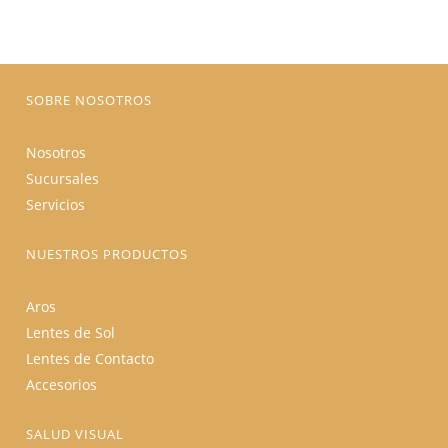
pueden
elegir
en
la
página
de
producto
SOBRE NOSOTROS
Nosotros
Sucursales
Servicios
NUESTROS PRODUCTOS
Aros
Lentes de Sol
Lentes de Contacto
Accesorios
SALUD VISUAL