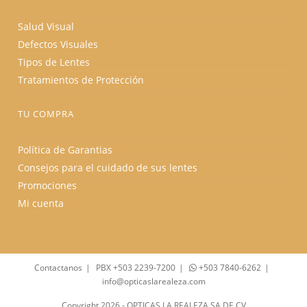
Salud Visual
Defectos Visuales
Tipos de Lentes
Tratamientos de Protección
TU COMPRA
Política de Garantias
Consejos para el cuidado de sus lentes
Promociones
Mi cuenta
Contactanos
PBX +503 2239-7200
+503 7840-6262
info@opticaslarealeza.com
Copyright 2026 - OPTICAS LA REALEZA SA DE CV