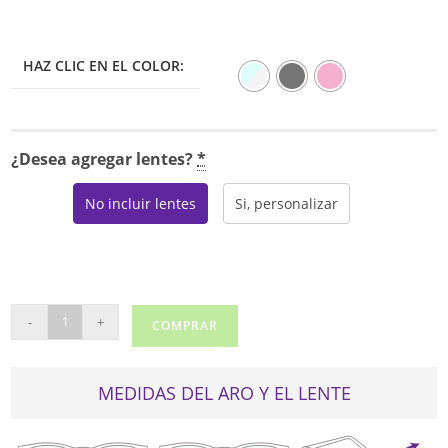
HAZ CLIC EN EL COLOR:
¿Desea agregar lentes?
*
No incluir lentes
Si, personalizar
MODZ
-
+
COMPRAR
FAIRBANKS
cantidad
MEDIDAS DEL ARO Y EL LENTE