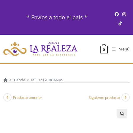
Ir
al
* Envíos a todo el país *
contenido
Menú
0
>
Tienda
>
MODZ FAIRBANKS
Producto anterior
Siguiente producto