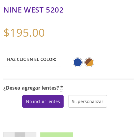
NINE WEST 5202
$
195.00
HAZ CLIC EN EL COLOR:
¿Desea agregar lentes?
*
No incluir lentes
Si, personalizar
NINE