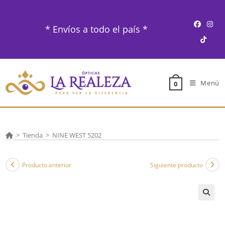
Ir
al
* Envíos a todo el país *
contenido
Menú
0
>
Tienda
>
NINE WEST 5202
Producto anterior
Siguiente producto