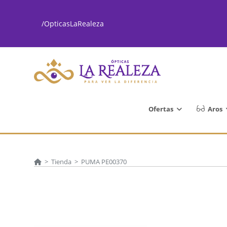
Ir
al
/OpticasLaRealeza
contenido
Ofertas
Aros
>
Tienda
>
PUMA PE00370