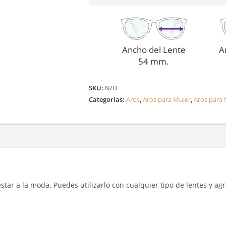
Ancho del Lente
A
54 mm.
SKU:
N/D
Categorías:
Aros
,
Aros para Mujer
,
Aros para 
y estar a la moda. Puedes utilizarlo con cualquier tipo de lentes y a