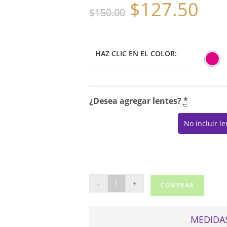
$
127.50
El
El
$
150.00
precio
precio
original
actual
era:
es:
$150.00.
$127.50.
HAZ CLIC EN EL COLOR:
¿Desea agregar lentes?
*
No incluir l
PUMA
-
+
COMPRAR
PE00370
cantidad
MEDIDAS