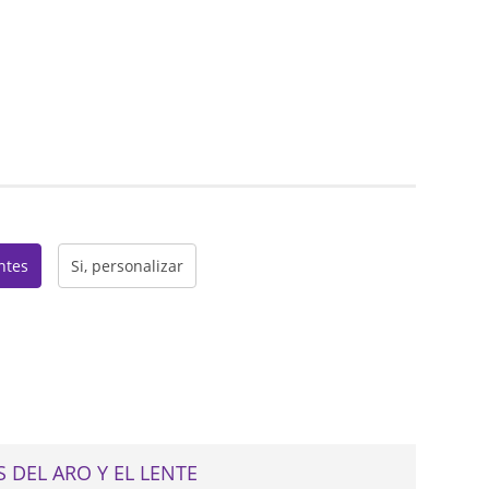
web
entes
Si, personalizar
 DEL ARO Y EL LENTE