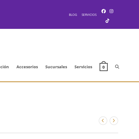
BLOG
SERVICIOS
Alternar
cción
Accesorios
Sucursales
Servicios
0
búsqueda
de
la