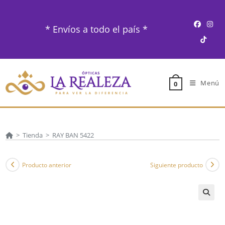
Ir
al
* Envíos a todo el país *
contenido
Menú
0
>
Tienda
>
RAY BAN 5422
Producto anterior
Siguiente producto