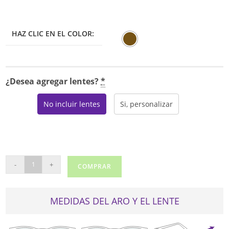
HAZ CLIC EN EL COLOR:
¿Desea agregar lentes?
*
No incluir lentes
Si, personalizar
RAY
-
+
COMPRAR
BAN
5422
cantidad
MEDIDAS DEL ARO Y EL LENTE