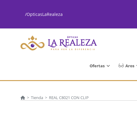
Ir
al
/OpticasLaRealeza
contenido
Ofertas
Aros
>
Tienda
>
REAL C8021 CON CLIP