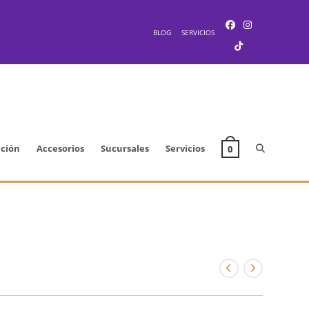
BLOG
SERVICIOS
Alternar
cción
Accesorios
Sucursales
Servicios
0
búsqueda
de
la