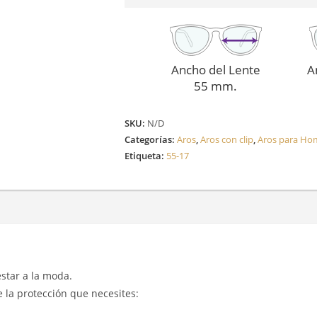
cantidad
Ancho del Lente
A
55 mm.
SKU:
N/D
Categorías:
Aros
,
Aros con clip
,
Aros para Ho
Etiqueta:
55-17
 estar a la moda.
e la protección que necesites: