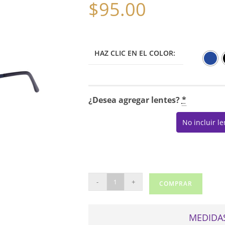
$
95.00
HAZ CLIC EN EL COLOR:
¿Desea agregar lentes?
*
No incluir l
REAL
-
+
COMPRAR
C8021
CON
CLIP
MEDIDAS