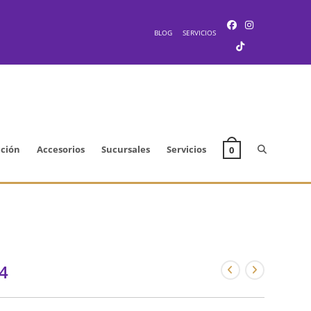
BLOG
SERVICIOS
Alternar
cción
Accesorios
Sucursales
Servicios
0
búsqueda
de
4
la