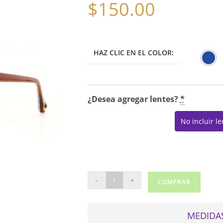
$
150.00
HAZ CLIC EN EL COLOR:
¿Desea agregar lentes?
*
No incluir l
ROBERT
-
+
COMPRAR
GRAHAM
MA04
cantidad
MEDIDAS