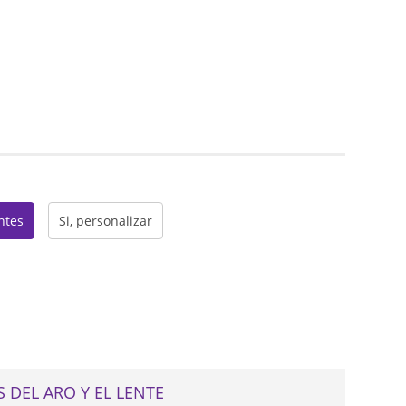
web
entes
Si, personalizar
 DEL ARO Y EL LENTE