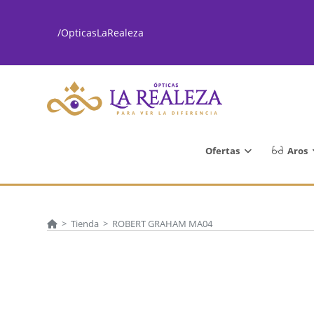
Ir
al
/OpticasLaRealeza
contenido
Ofertas
Aros
>
Tienda
>
ROBERT GRAHAM MA04