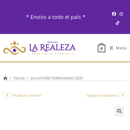
Ir
al
* Envíos a todo el país *
contenido
Menú
0
>
Tienda
>
SALVATORE FERRAGAMO 2835
Producto anterior
Siguiente producto