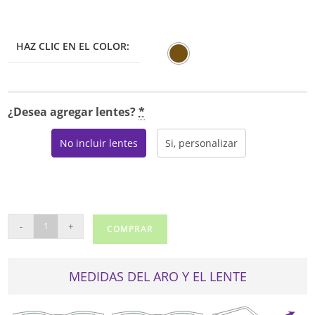
HAZ CLIC EN EL COLOR:
¿Desea agregar lentes?
*
No incluir lentes
Si, personalizar
SALVATORE
-
+
COMPRAR
FERRAGAMO
2835
cantidad
MEDIDAS DEL ARO Y EL LENTE