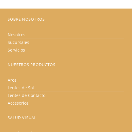
en
la
página
de
producto
SOBRE NOSOTROS
Nosotros
Sucursales
Servicios
NUESTROS PRODUCTOS
Aros
Lentes de Sol
Lentes de Contacto
Accesorios
SALUD VISUAL