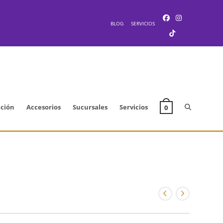
BLOG
SERVICIOS
Alternar
cción
Accesorios
Sucursales
Servicios
0
búsqueda
de
la