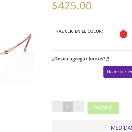
$
425.00
HAZ CLIC EN EL COLOR:
¿Desea agregar lentes?
*
No incluir l
SILHOUETTE
-
+
COMPRAR
4555
cantidad
MEDIDAS