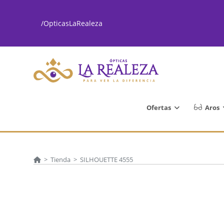
Ir
al
/OpticasLaRealeza
contenido
Ofertas
Aros
>
Tienda
>
SILHOUETTE 4555