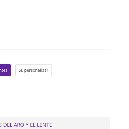
web
entes
Si, personalizar
 DEL ARO Y EL LENTE