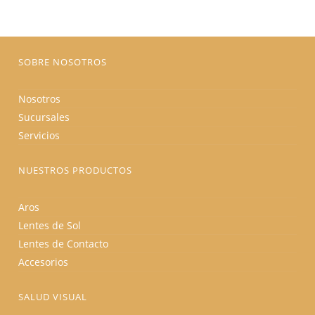
elegir
en
la
página
de
producto
SOBRE NOSOTROS
Nosotros
Sucursales
Servicios
NUESTROS PRODUCTOS
Aros
Lentes de Sol
Lentes de Contacto
Accesorios
SALUD VISUAL