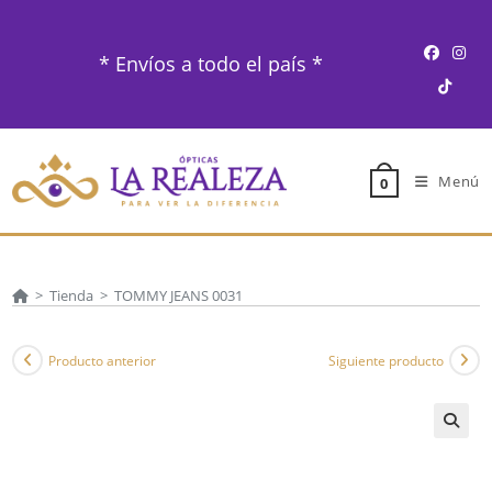
Ir
al
* Envíos a todo el país *
contenido
Menú
0
>
Tienda
>
TOMMY JEANS 0031
Producto anterior
Siguiente producto