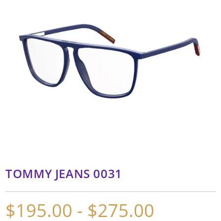
TOMMY JEANS 0031
$
195.00
-
$
275.00
Rango
de
precios: