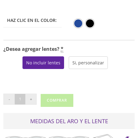
desde
$195.00
hasta
$275.00
HAZ CLIC EN EL COLOR:
¿Desea agregar lentes?
*
No incluir lentes
Si, personalizar
TOMMY
-
+
COMPRAR
JEANS
0031
cantidad
MEDIDAS DEL ARO Y EL LENTE