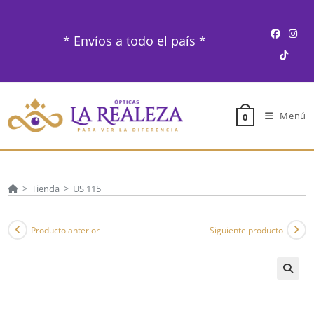
Ir
al
* Envíos a todo el país *
contenido
Menú
0
>
Tienda
>
US 115
Producto anterior
Siguiente producto