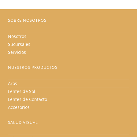
en
la
página
de
producto
SOBRE NOSOTROS
Nosotros
Sucursales
Servicios
NUESTROS PRODUCTOS
Aros
Lentes de Sol
Lentes de Contacto
Accesorios
SALUD VISUAL