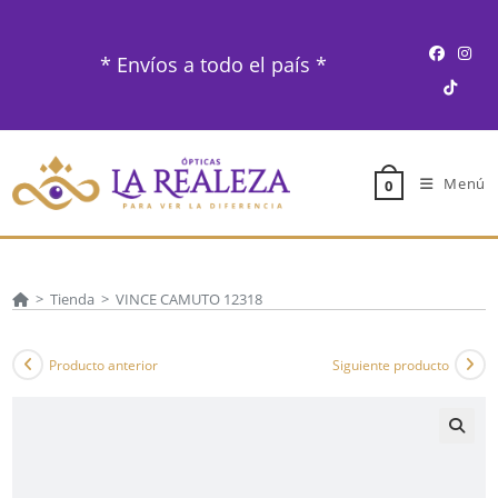
Ir
al
* Envíos a todo el país *
contenido
Menú
0
>
Tienda
>
VINCE CAMUTO 12318
Producto anterior
Siguiente producto