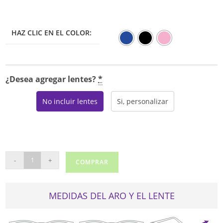
HAZ CLIC EN EL COLOR:
¿Desea agregar lentes?
*
No incluir lentes
Si, personalizar
VINCE
-
+
COMPRAR
CAMUTO
12318
cantidad
MEDIDAS DEL ARO Y EL LENTE