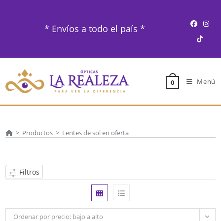
Ir
al
* Envíos a todo el país *
contenido
Menú
0
>
Productos
>
Lentes de sol en oferta
Filtros
Ordenar por precio: bajo a alto