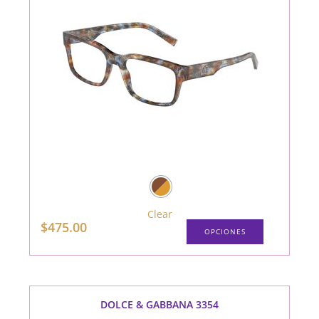
producto
Clear
Este
$
475.00
OPCIONES
producto
tiene
múltiples
variantes.
Las
opciones
se
pueden
DOLCE & GABBANA 3354
elegir