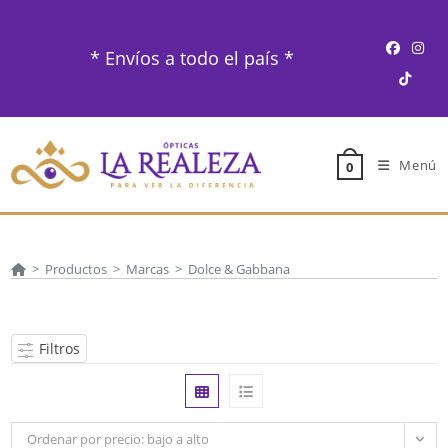
Ir
al
* Envíos a todo el país *
contenido
Menú
0
>
Productos
>
Marcas
>
Dolce & Gabbana
Filtros
Ordenar por precio: bajo a alto