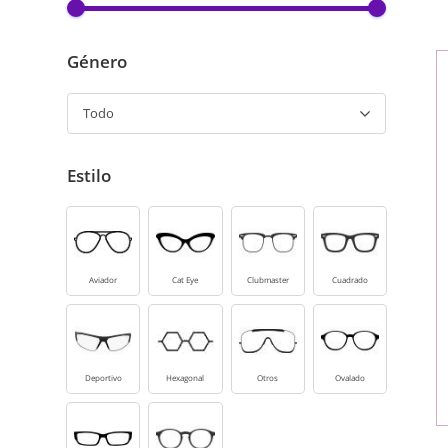
Género
Todo
Estilo
Aviador
Cat Eye
Clubmaster
Cuadrado
Deportivo
Hexagonal
Otros
Ovalado