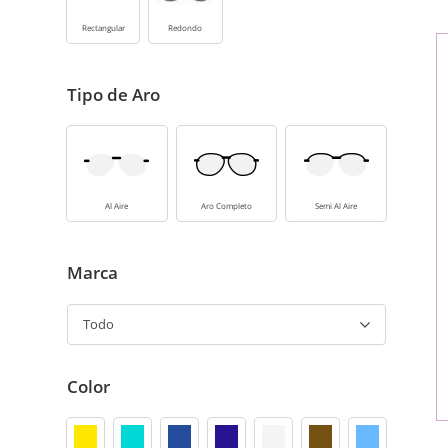
Rectangular
Redondo
Tipo de Aro
Al Aire
Aro Completo
Semi Al Aire
Marca
Todo
Color