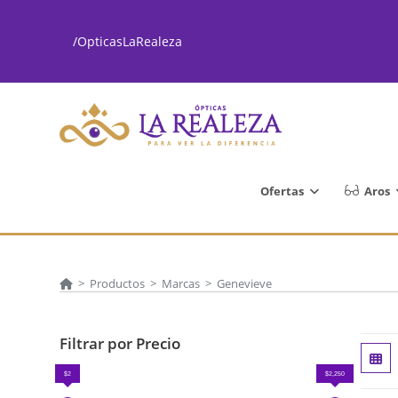
Ir
al
/OpticasLaRealeza
contenido
Ofertas
Aros
>
Productos
>
Marcas
>
Genevieve
Filtrar por Precio
$2
$2,250