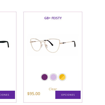
web
GB+ FEISTY
Clear
$
95.00
CIONES
OPCIONES
Este
Este
producto
producto