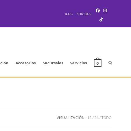
BLOG
SERVICIOS
Alternar
cción
Accesorios
Sucursales
Servicios
0
búsqueda
de
VISUALIZACIÓN:
12
24
TODO
la