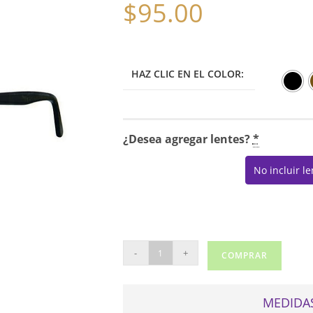
$
95.00
HAZ CLIC EN EL COLOR:
¿Desea agregar lentes?
*
No incluir l
GB+
-
+
COMPRAR
BEAUTIFUL
cantidad
MEDIDAS