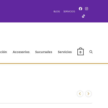
BLOG
SERVICIOS
Alternar
cción
Accesorios
Sucursales
Servicios
0
búsqueda
de
la