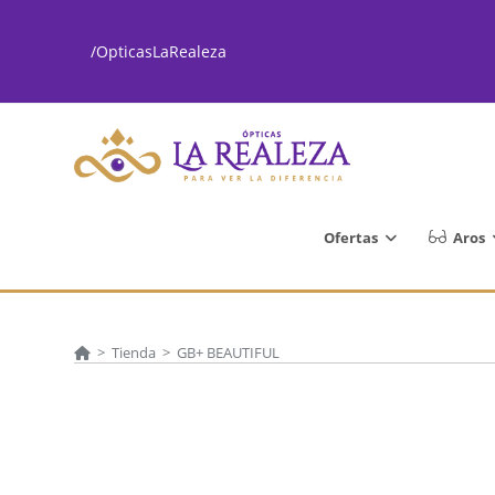
Ir
al
/OpticasLaRealeza
contenido
Ofertas
Aros
>
Tienda
>
GB+ BEAUTIFUL