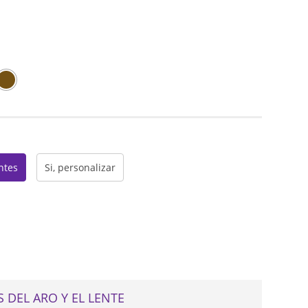
web
entes
Si, personalizar
 DEL ARO Y EL LENTE