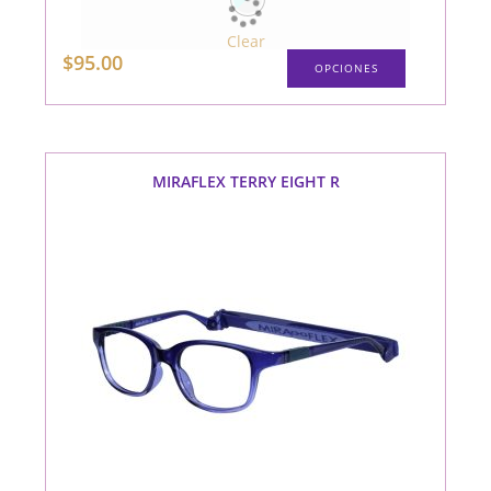
Clear
Este
$
95.00
OPCIONES
producto
tiene
múltiples
variantes.
Las
opciones
se
pueden
MIRAFLEX TERRY EIGHT R
elegir
en
la
página
de
producto