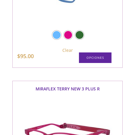
Clear
Este
$
95.00
OPCIONES
producto
tiene
múltiples
variantes.
Las
opciones
se
pueden
MIRAFLEX TERRY NEW 3 PLUS R
elegir
en
la
página
de
producto