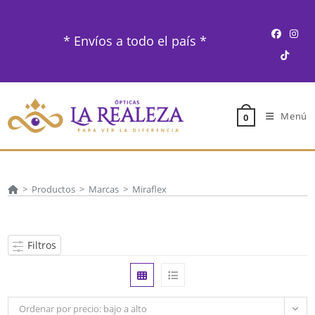
Ir
al
* Envíos a todo el país *
contenido
Menú
0
>
Productos
>
Marcas
>
Miraflex
Filtros
Ordenar por precio: bajo a alto