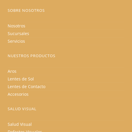
en
la
página
SOBRE NOSOTROS
de
producto
Nosotros
Sucursales
Servicios
NUESTROS PRODUCTOS
Aros
Lentes de Sol
Lentes de Contacto
Accesorios
SALUD VISUAL
Salud Visual
Defectos Visuales