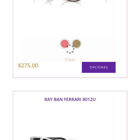
Clear
Este
$
275.00
OPCIONES
producto
tiene
múltiples
variantes.
Las
opciones
se
pueden
RAY BAN FERRARI 8012U
elegir
en
la
página
de
producto