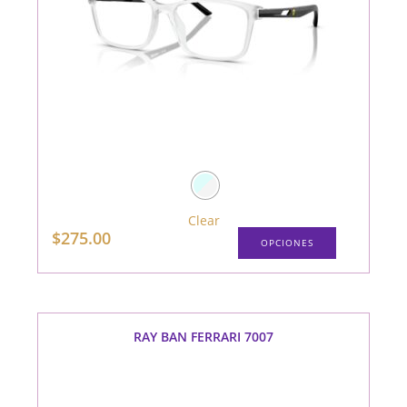
Clear
Este
$
275.00
OPCIONES
producto
tiene
múltiples
variantes.
Las
opciones
se
pueden
RAY BAN FERRARI 7007
elegir
en
la
página
de