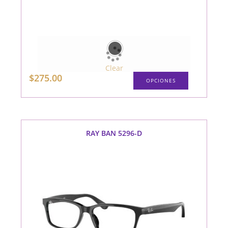
Clear
Este
$
275.00
OPCIONES
producto
tiene
múltiples
variantes.
Las
opciones
se
pueden
RAY BAN 5296-D
elegir
en
la
página
de
producto