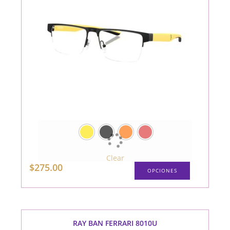
producto
Clear
Este
$
275.00
OPCIONES
producto
tiene
múltiples
variantes.
Las
opciones
se
pueden
RAY BAN FERRARI 8010U
elegir