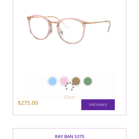
producto
Clear
Este
$
275.00
OPCIONES
producto
tiene
múltiples
variantes.
Las
opciones
se
pueden
RAY BAN 5375