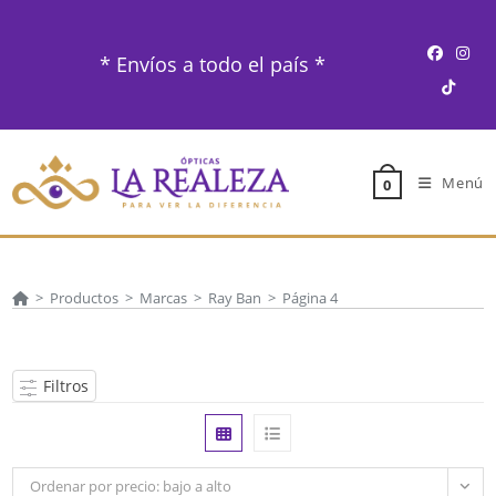
Ir
al
* Envíos a todo el país *
contenido
Menú
0
>
Productos
>
Marcas
>
Ray Ban
>
Página 4
Filtros
Ordenar por precio: bajo a alto