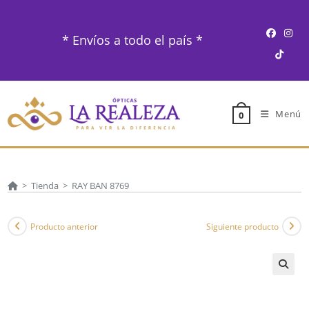
Ir
al
* Envíos a todo el país *
contenido
Menú
0
>
Tienda
>
RAY BAN 8769
Producto anterior
Siguiente producto