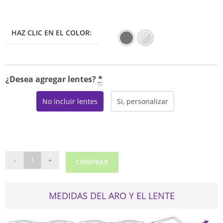
HAZ CLIC EN EL COLOR:
¿Desea agregar lentes?
*
No incluir lentes
Si, personalizar
RAY
-
+
COMPRAR
BAN
8769
cantidad
MEDIDAS DEL ARO Y EL LENTE