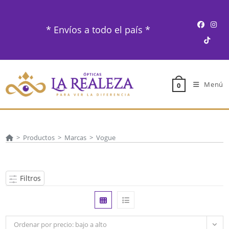
Ir
al
* Envíos a todo el país *
contenido
Menú
0
>
Productos
>
Marcas
>
Vogue
Filtros
Ordenar por precio: bajo a alto