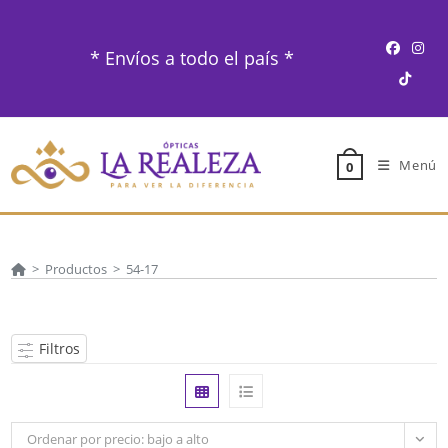
Ir
al
* Envíos a todo el país *
contenido
Menú
0
>
Productos
>
54-17
Filtros
Ordenar por precio: bajo a alto