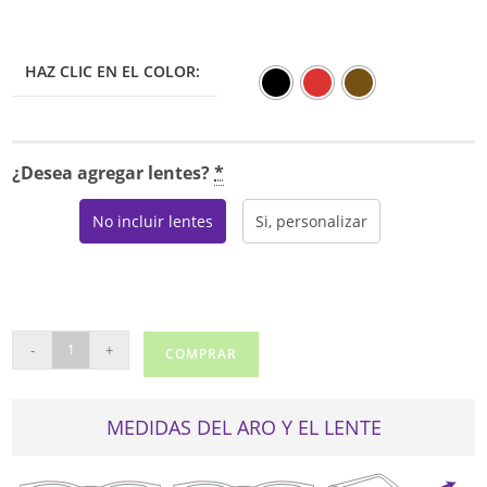
HAZ CLIC EN EL COLOR:
¿Desea agregar lentes?
*
No incluir lentes
Si, personalizar
REAL
-
+
COMPRAR
LE8851
cantidad
MEDIDAS DEL ARO Y EL LENTE