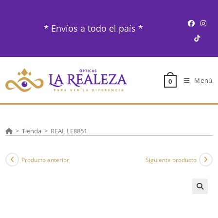
Ir
al
* Envíos a todo el país *
contenido
Menú
0
>
Tienda
>
REAL LE8851
Producto anterior
Siguiente producto