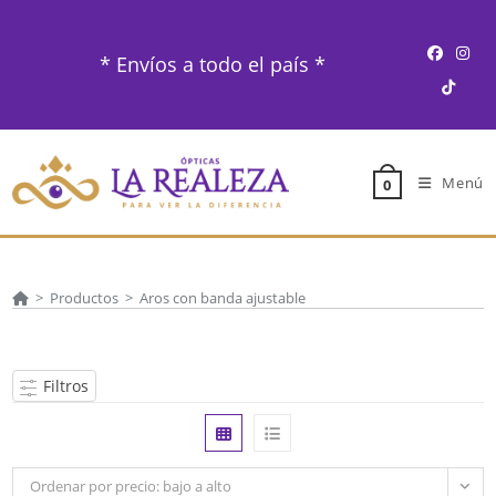
Ir
al
* Envíos a todo el país *
contenido
Menú
0
>
Productos
>
Aros con banda ajustable
Filtros
Ordenar por precio: bajo a alto