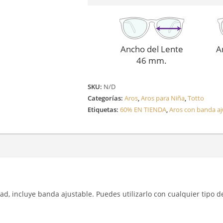
Ancho del Lente
A
46 mm.
SKU:
N/D
Categorías:
Aros
,
Aros para Niña
,
Totto
Etiquetas:
60% EN TIENDA
,
Aros con banda aj
d, incluye banda ajustable. Puedes utilizarlo con cualquier tipo de