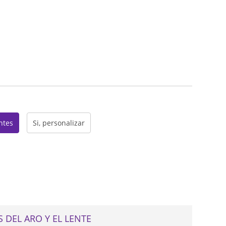
web
entes
Si, personalizar
 DEL ARO Y EL LENTE