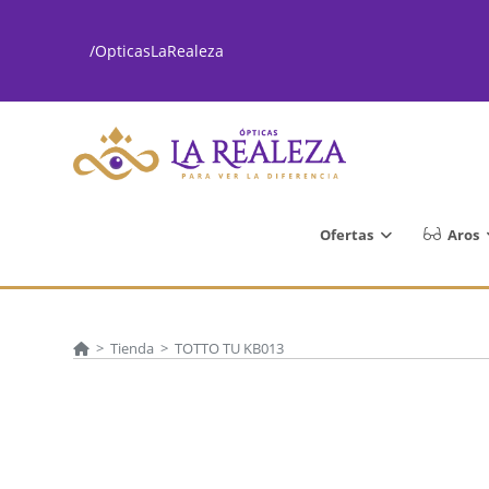
Ir
al
/OpticasLaRealeza
contenido
Ofertas
Aros
>
Tienda
>
TOTTO TU KB013