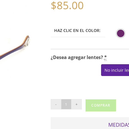
$
85.00
HAZ CLIC EN EL COLOR:
¿Desea agregar lentes?
*
No incluir l
TOTTO
-
+
COMPRAR
TU
KB013
cantidad
MEDIDAS