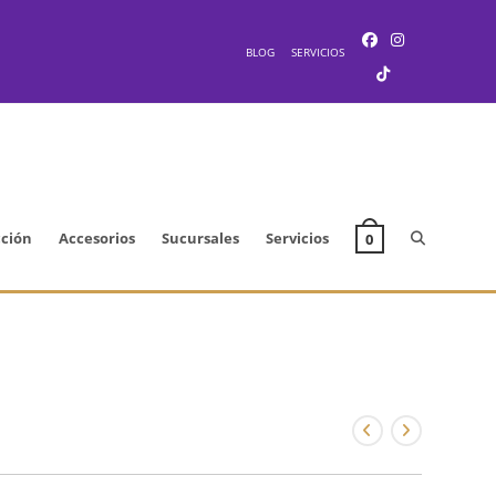
BLOG
SERVICIOS
Alternar
cción
Accesorios
Sucursales
Servicios
0
búsqueda
de
la