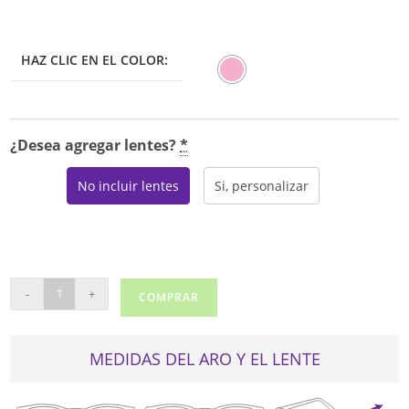
era:
es:
$150.00.
$127.50.
HAZ CLIC EN EL COLOR:
¿Desea agregar lentes?
*
No incluir lentes
Si, personalizar
AIRLOCK
-
+
COMPRAR
3000
cantidad
MEDIDAS DEL ARO Y EL LENTE