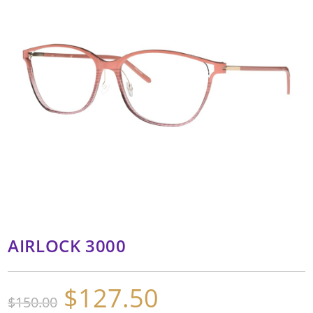
AIRLOCK 3000
$
127.50
El
El
$
150.00
precio
precio
original
actual