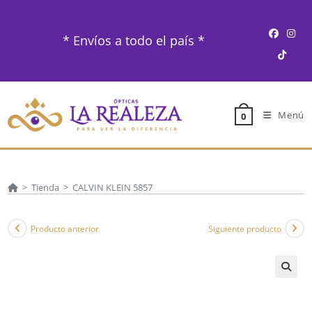
Ir
al
* Envíos a todo el país *
contenido
Menú
0
>
Tienda
>
CALVIN KLEIN 5857
Producto anterior
Siguiente producto