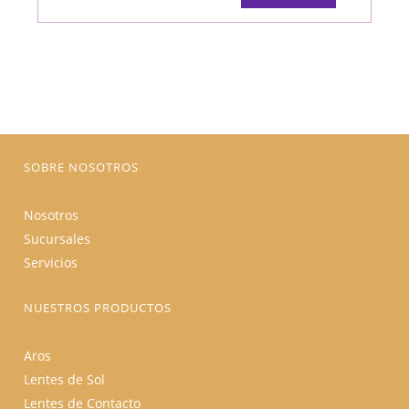
tiene
original
actual
múltiples
era:
es:
variantes.
$725.00.
$616.25.
Las
opciones
se
pueden
elegir
en
la
página
de
producto
SOBRE NOSOTROS
Nosotros
Sucursales
Servicios
NUESTROS PRODUCTOS
Aros
Lentes de Sol
Lentes de Contacto