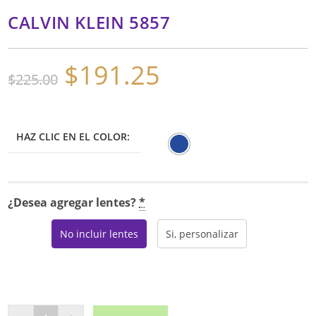
CALVIN KLEIN 5857
$
191.25
El
El
$
225.00
precio
precio
original
actual
era:
es:
$225.00.
$191.25.
HAZ CLIC EN EL COLOR:
¿Desea agregar lentes?
*
No incluir lentes
Si, personalizar
CALVIN