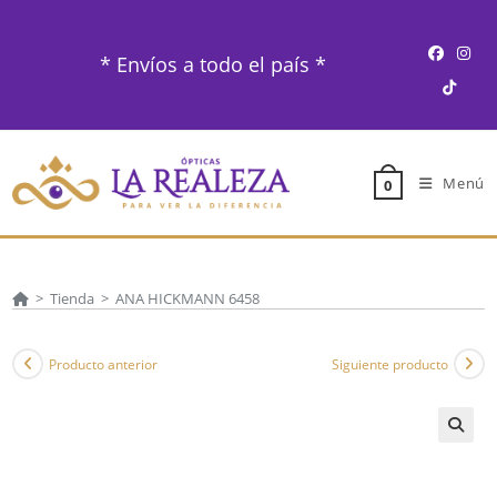
Ir
al
* Envíos a todo el país *
contenido
Menú
0
>
Tienda
>
ANA HICKMANN 6458
Producto anterior
Siguiente producto