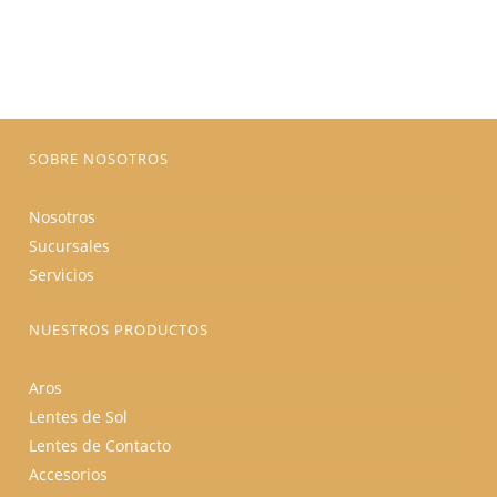
Las
opciones
se
pueden
elegir
en
la
página
de
producto
SOBRE NOSOTROS
Nosotros
Sucursales
Servicios
NUESTROS PRODUCTOS
Aros
Lentes de Sol
Lentes de Contacto
Accesorios