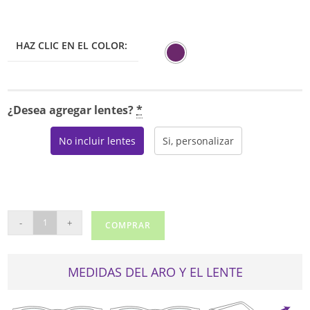
HAZ CLIC EN EL COLOR:
¿Desea agregar lentes?
*
No incluir lentes
Si, personalizar
BCBG
-
+
COMPRAR
BRYNN
cantidad
MEDIDAS DEL ARO Y EL LENTE