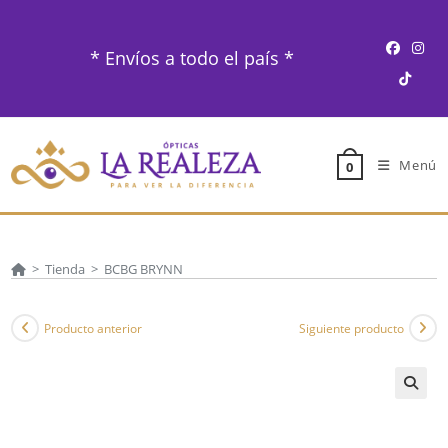
Ir
al
* Envíos a todo el país *
contenido
Menú
0
>
Tienda
>
BCBG BRYNN
Producto anterior
Siguiente producto