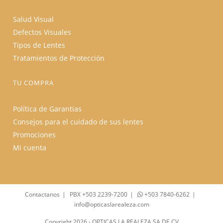
Salud Visual
Defectos Visuales
Tipos de Lentes
Tratamientos de Protección
TU COMPRA
Política de Garantias
Consejos para el cuidado de sus lentes
Promociones
Mi cuenta
Contactanos
PBX +503 2239-7200
+503 7840-6262
info@opticaslarealeza.com
Copyright 2026 - OPTICAS LA REALEZA SA DE CV