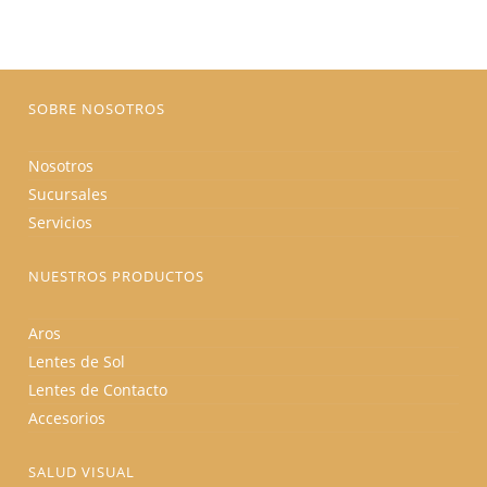
pueden
elegir
en
la
página
de
producto
SOBRE NOSOTROS
Nosotros
Sucursales
Servicios
NUESTROS PRODUCTOS
Aros
Lentes de Sol
Lentes de Contacto
Accesorios
SALUD VISUAL