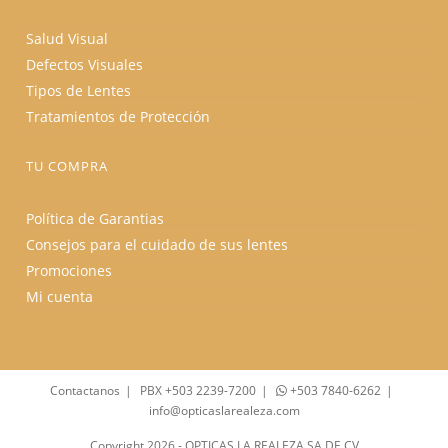
Salud Visual
Defectos Visuales
Tipos de Lentes
Tratamientos de Protección
TU COMPRA
Política de Garantias
Consejos para el cuidado de sus lentes
Promociones
Mi cuenta
Contactanos
PBX +503 2239-7200
+503 7840-6262
info@opticaslarealeza.com
Copyright 2026 - OPTICAS LA REALEZA SA DE CV