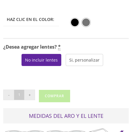
HAZ CLIC EN EL COLOR:
¿Desea agregar lentes?
*
No incluir lentes
Si, personalizar
BMEC
-
+
COMPRAR
BIG
BANG
cantidad
MEDIDAS DEL ARO Y EL LENTE