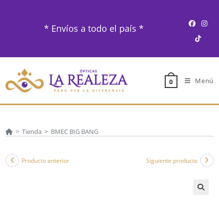
Ir
al
* Envíos a todo el país *
contenido
Menú
0
>
Tienda
>
BMEC BIG BANG
Producto anterior
Siguiente producto