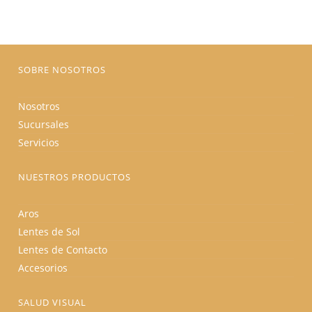
pueden
elegir
en
la
página
de
producto
SOBRE NOSOTROS
Nosotros
Sucursales
Servicios
NUESTROS PRODUCTOS
Aros
Lentes de Sol
Lentes de Contacto
Accesorios
SALUD VISUAL